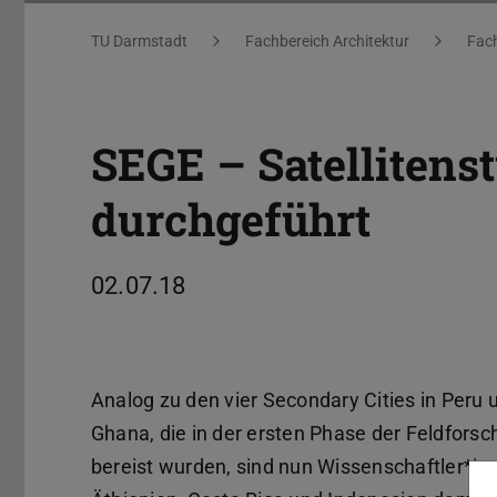
Sie befinden sich hier:
TU Darmstadt
Fachbereich Architektur
Fach
SEGE – Satellitens
durchgeführt
02.07.18
Analog zu den vier Secondary Cities in Peru 
Ghana, die in der ersten Phase der Feldfors
bereist wurden, sind nun Wissenschaftler*in