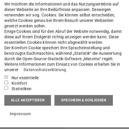
Wir möchten die Informationen und das Nutzungserlebnis auf
ary
dieser Webseite an Ihre Bedürfnisse anpassen. Deswegen
verwenden wir sog. Cookies. Sie können selbst entscheiden,
welche Cookies genau bei Ihrem Besuch unserer Webseiten
gesetzt werden sollen.
g in
Einige Cookies sind für den Abruf der Website notwendig, damit
n sind
diese auf Ihrem Endgerät richtig anzeigen werden kann. Diese
essentiellen Cookies können nicht abgewählt werden.
schung dabei handlungsleitend bei der Auswahl
Der Komfort-Cookie speichert Ihre Spracheinstellung und
hen Gestaltung der Gespräche. Bereits Ende Juli
bevorzugte Suchmaschine, während „Statistik“ die Auswertung
durch die Open-Source-Statistik-Software „Matomo“ regelt.
Weitere Informationen zum Einsatz von Cookies erhalten Sie in
unserer
Datenschutzerklärung
.
Nur essentielle
Komfort
Statistiken
ALLE AKZEPTIEREN
SPEICHERN & SCHLIESSEN
 Valentin Braun, Camilo
Impressum