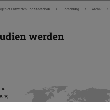
gebiet Entwerfen und Städtebau
Forschung
Archiv
tudien werden
und
chung
nen aus