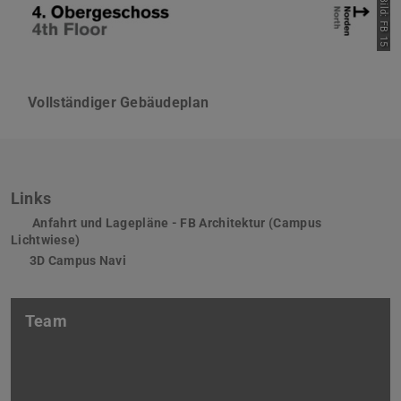
Bild: FB 15
Vollständiger Gebäudeplan
(PDF-Datei)
(wird in neuem Tab geöffnet
Links
Anfahrt und Lagepläne - FB Architektur (Campus
Lichtwiese)
3D Campus Navi
Team