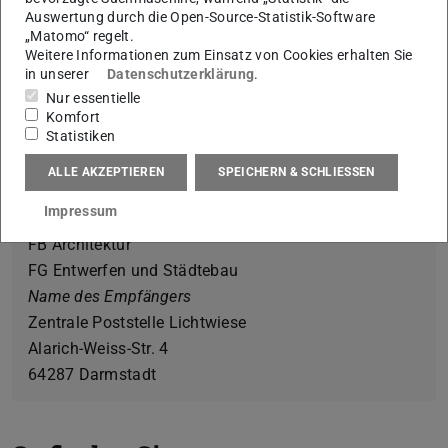
FG Entwerfen und Städtebau
Auswertung durch die Open-Source-Statistik-Software
„Matomo“ regelt.
El-Lissitzky-Str. 1
Weitere Informationen zum Einsatz von Cookies erhalten Sie
Postfach 10 06 36
in unserer
Datenschutzerklärung
.
64206 Darmstadt
Nur essentielle
Komfort
Statistiken
ALLE AKZEPTIEREN
SPEICHERN & SCHLIESSEN
Lieferanschrift für Pakete
Impressum
Technische Universität Darmstadt
FB Architektur
FG Entwerfen und Städtebau
Name des Empfängers
Zentrale Poststelle Lichtwiese
Alarich-Weiss-Str. 4
64287 Darmstadt