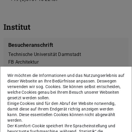
Institut
Besucheranschrift
Technische Universität Darmstadt
FB Architektur
FG Entwerfen und Städtebau
Wir möchten die Informationen und das Nutzungserlebnis auf
El-Lissitzky-Str. 1
dieser Webseite an Ihre Bedürfnisse anpassen. Deswegen
64287 Darmstadt
verwenden wir sog. Cookies. Sie können selbst entscheiden,
welche Cookies genau bei Ihrem Besuch unserer Webseiten
gesetzt werden sollen.
Einige Cookies sind für den Abruf der Website notwendig,
damit diese auf Ihrem Endgerät richtig anzeigen werden
Postanschrift
kann. Diese essentiellen Cookies können nicht abgewählt
werden.
Technische Universität Darmstadt
Der Komfort-Cookie speichert Ihre Spracheinstellung und
FB Architektur
bevorzugte Suchmaschine, während „Statistik“ die