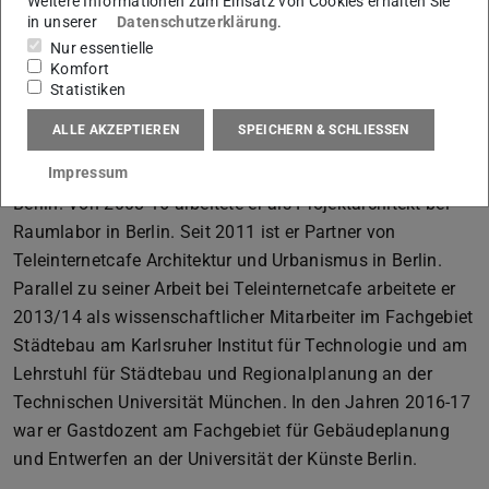
Weitere Informationen zum Einsatz von Cookies erhalten Sie
in unserer
Datenschutzerklärung
.
Nur essentielle
Komfort
Kontakt
Statistiken
ALLE AKZEPTIEREN
SPEICHERN & SCHLIESSEN
Andreas Krauth studierte Architektur an der Technischen
Impressum
Universität München und der Universität der Künste
Berlin. Von 2008-16 arbeitete er als Projektarchitekt bei
Raumlabor in Berlin. Seit 2011 ist er Partner von
Teleinternetcafe Architektur und Urbanismus in Berlin.
Parallel zu seiner Arbeit bei Teleinternetcafe arbeitete er
2013/14 als wissenschaftlicher Mitarbeiter im Fachgebiet
Städtebau am Karlsruher Institut für Technologie und am
Lehrstuhl für Städtebau und Regionalplanung an der
Technischen Universität München. In den Jahren 2016-17
war er Gastdozent am Fachgebiet für Gebäudeplanung
und Entwerfen an der Universität der Künste Berlin.