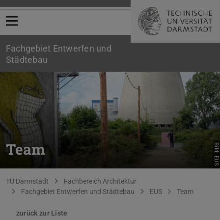
Menü öffnen
Fachgebiet Entwerfen und
Städtebau
Team
Bild: EUS
Sie befinden sich hier:
TU Darmstadt
Fachbereich Architektur
Fachgebiet Entwerfen und Städtebau
EUS
Team
zurück zur Liste