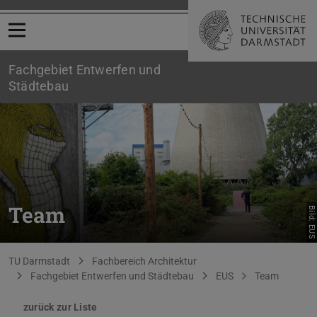
Menü öffnen
Fachgebiet Entwerfen und
Städtebau
Team
Bild: EUS
Sie befinden sich hier:
TU Darmstadt
Fachbereich Architektur
Fachgebiet Entwerfen und Städtebau
EUS
Team
zurück zur Liste