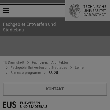
Menü öffnen
Fachgebiet Entwerfen und
Städtebau
»Hafendreieck« Mannheim
Sie befinden sich hier:
TU Darmstadt
Fachbereich Architektur
Fachgebiet Entwerfen und Städtebau
Lehre
Semesterprogramm
SS_25
KONTAKT