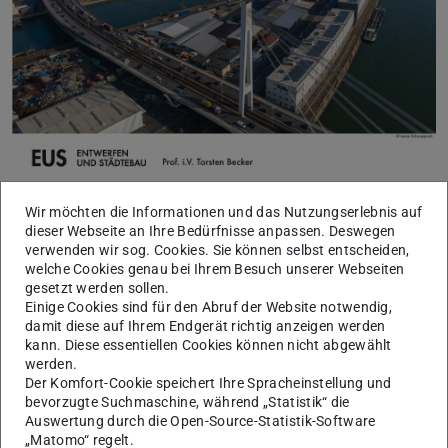
Wir möchten die Informationen und das Nutzungserlebnis auf
Aufgabe der Masterthesis ist die Erarbeitung einer
dieser Webseite an Ihre Bedürfnisse anpassen. Deswegen
verwenden wir sog. Cookies. Sie können selbst entscheiden,
städtebaulichen Strategie und eines Vertiefungsentwurfs
welche Cookies genau bei Ihrem Besuch unserer Webseiten
für das Hafendreieck in Mannheim. Das derzeit durch
gesetzt werden sollen.
Einige Cookies sind für den Abruf der Website notwendig,
Verkehrsinfrastrukturen und Hafennutzungen geprägte
damit diese auf Ihrem Endgerät richtig anzeigen werden
Areal soll zu einem urbanen Quartier transformiert
kann. Diese essentiellen Cookies können nicht abgewählt
werden, so dass die Innenstadt Mannheims an den Rhein
werden.
Der Komfort-Cookie speichert Ihre Spracheinstellung und
angebunden werden kann. Die derzeit das Areal
bevorzugte Suchmaschine, während „Statistik“ die
durchschneidenden Verkehrsinfrastrukturen sind zu
Auswertung durch die Open-Source-Statistik-Software
überwinden, zu integrieren oder auch zurückzubauen.
„Matomo“ regelt.