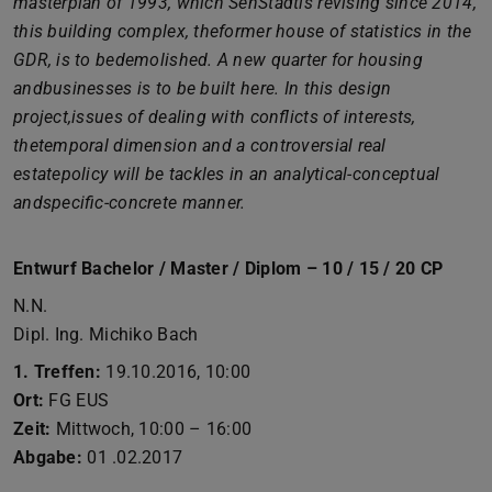
masterplan of 1993, which SenStadtis revising since 2014,
this building complex, theformer house of statistics in the
GDR, is to bedemolished. A new quarter for housing
andbusinesses is to be built here. In this design
project,issues of dealing with conflicts of interests,
thetemporal dimension and a controversial real
estatepolicy will be tackles in an analytical-conceptual
andspecific-concrete manner.
Entwurf Bachelor / Master / Diplom – 10 / 15 / 20 CP
N.N.
Dipl. Ing. Michiko Bach
1. Treffen:
19.10.2016, 10:00
Ort:
FG EUS
Zeit:
Mittwoch, 10:00 – 16:00
Abgabe:
01 .02.2017