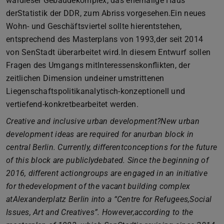
wardieser Gebäudekomplex, das ehemalige Haus
derStatistik der DDR, zum Abriss vorgesehen.Ein neues
Wohn- und Geschäftsviertel sollte hierentstehen,
entsprechend des Masterplans von 1993,der seit 2014
von SenStadt überarbeitet wird.In diesem Entwurf sollen
Fragen des Umgangs mitInteressenskonflikten, der
zeitlichen Dimension undeiner umstrittenen
Liegenschaftspolitikanalytisch-konzeptionell und
vertiefend-konkretbearbeitet werden.
Creative and inclusive urban development?New urban
development ideas are required for anurban block in
central Berlin. Currently, differentconceptions for the future
of this block are publiclydebated. Since the beginning of
2016, different actiongroups are engaged in an initiative
for thedevelopment of the vacant building complex
atAlexanderplatz Berlin into a “Centre for Refugees,Social
Issues, Art and Creatives”. However,according to the