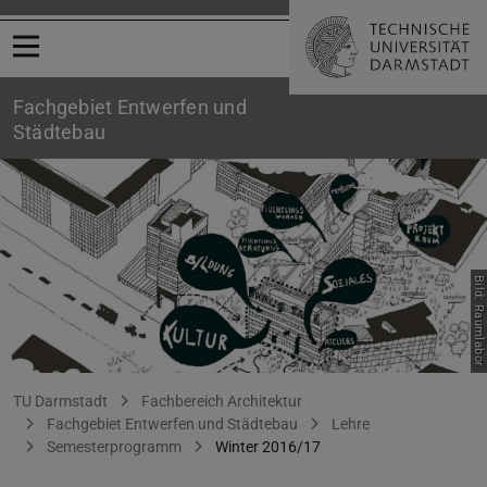
Menü öffnen
Fachgebiet Entwerfen und
Städtebau
Bild: Raumlabor
Haus der Statistik
Sie befinden sich hier:
TU Darmstadt
Fachbereich Architektur
Fachgebiet Entwerfen und Städtebau
Lehre
Semesterprogramm
Winter 2016/17