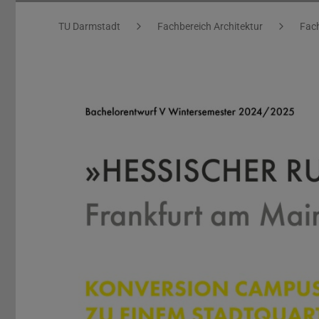
»Hessischer Rundfunk« Frankfurt am Main
Sie befinden sich hier:
TU Darmstadt
Fachbereich Architektur
Fach