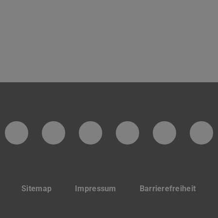
Facebook-Seite des Fachbereichs
Instagram-Seite der Fachg
LinkedIn Torsten Bec
Infokanal für 
Twitter-
Yo
Sitemap
Impressum
Barrierefreiheit