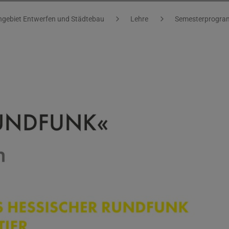
gebiet Entwerfen und Städtebau
Lehre
Semesterprogr