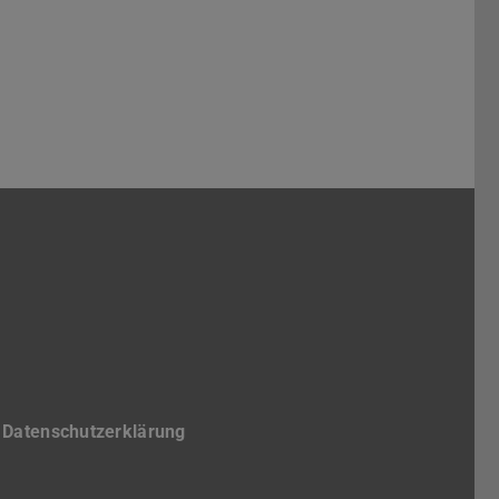
 Architektur
ruppe Stadt
ker
Studierende der TUDa
Kanal des Fachbereichs Architektur
uTube-Kanal des Fachbereichs Archi
Datenschutzerklärung