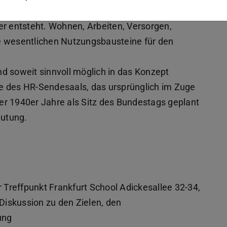
den komprimiert und teilweise verlagert, so dass
er entsteht. Wohnen, Arbeiten, Versorgen,
die wesentlichen Nutzungsbausteine für den
d soweit sinnvoll möglich in das Konzept
e des HR-Sendesaals, das ursprünglich im Zuge
er 1940er Jahre als Sitz des Bundestags geplant
eutung.
r Treffpunkt Frankfurt School Adickesallee 32-34,
iskussion zu den Zielen, den
ung